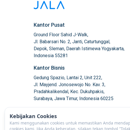
Kantor Pusat
Ground Floor Sahid J-Walk,

Jl. Babarsari No. 2, Janti, Caturtunggal,

Depok, Sleman, Daerah Istimewa Yogyakarta,

Indonesia 55281
Kantor Bisnis
Gedung Spazio, Lantai 2, Unit 222,

Jl. Mayjend. Jonosewojo No. Kav. 3,

Pradahkalikendal, Kec. Dukuhpakis,

Surabaya, Jawa Timur, Indonesia 60225
Kebijakan Cookies
Kami menggunakan cookies untuk memastikan Anda mendapat
cookies kami. Jika Anda keberatan, silakan tekan tombol ”Tola