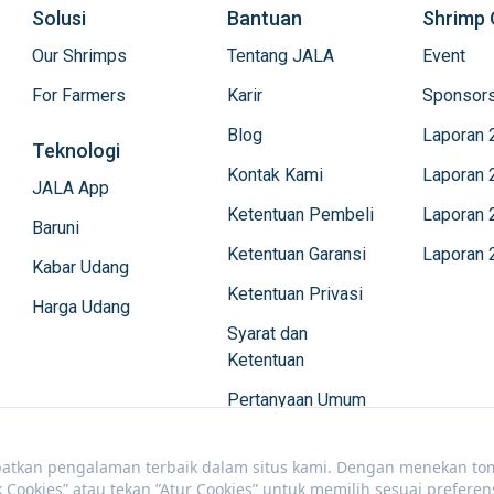
Solusi
Bantuan
Shrimp 
Our Shrimps
Tentang JALA
Event
For Farmers
Karir
Sponsors
Blog
Laporan 
Teknologi
Kontak Kami
Laporan 
JALA App
Ketentuan Pembeli
Laporan 
Baruni
Ketentuan Garansi
Laporan 
Kabar Udang
Ketentuan Privasi
Harga Udang
Syarat dan
Ketentuan
Pertanyaan Umum
kan pengalaman terbaik dalam situs kami. Dengan menekan tom
k Cookies” atau tekan ”Atur Cookies” untuk memilih sesuai preferen