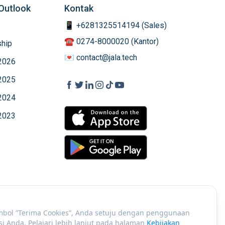
Outlook
Kontak
📱 +6281325514194 (Sales)
☎️ 0274-8000020 (Kantor)
hip
💌 contact@jala.tech
2026
2025
2024
2023
bol ”Terima Cookies”, Anda setuju dengan penggunaan
si Anda. Pelajari lebih lanjut pada halaman
Kebijakan