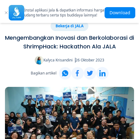
Instal aplikasi Jala & dapatkan informasi harga
Download
udang terbaru serta tips budidaya lainnya!
Bekerja di JALA
Mengembangkan Inovasi dan Berkolaborasi di
ShrimpHack: Hackathon Ala JALA
Kalyca Krisandini
26 Oktober 2023
Bagikan artikel