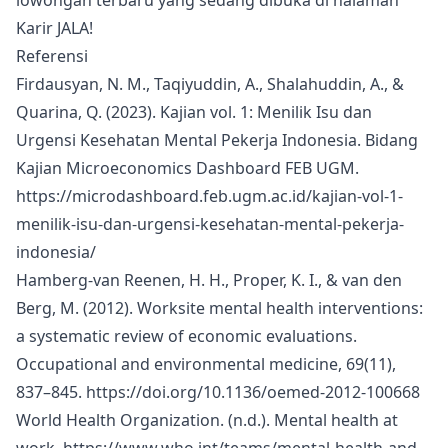
Karir JALA
!
Referensi
Firdausyan, N. M., Taqiyuddin, A., Shalahuddin, A., &
Quarina, Q. (2023). Kajian vol. 1: Menilik Isu dan
Urgensi Kesehatan Mental Pekerja Indonesia. Bidang
Kajian Microeconomics Dashboard FEB UGM.
https://microdashboard.feb.ugm.ac.id/kajian-vol-1-
menilik-isu-dan-urgensi-kesehatan-mental-pekerja-
indonesia/
Hamberg-van Reenen, H. H., Proper, K. I., & van den
Berg, M. (2012). Worksite mental health interventions:
a systematic review of economic evaluations.
Occupational and environmental medicine, 69(11),
837–845.
https://doi.org/10.1136/oemed-2012-100668
World Health Organization. (n.d.). Mental health at
work.
https://www.who.int/teams/mental-health-and-