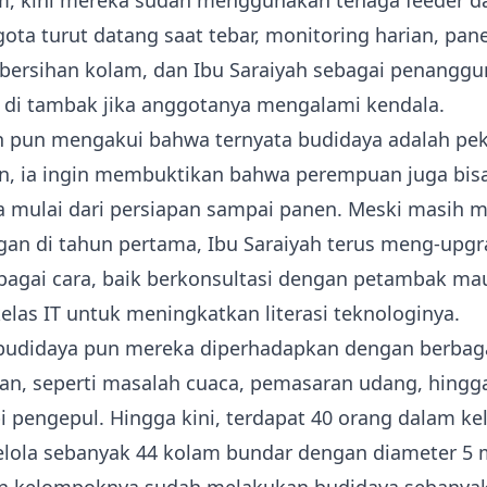
m, kini mereka sudah menggunakan tenaga feeder d
ta turut datang saat tebar, monitoring harian, pan
bersihan kolam, dan Ibu Saraiyah sebagai penanggu
a di tambak jika anggotanya mengalami kendala.
h pun mengakui bahwa ternyata budidaya adalah pe
un, ia ingin membuktikan bahwa perempuan juga bis
a mulai dari persiapan sampai panen. Meski masih 
an di tahun pertama, Ibu Saraiyah terus meng-upgr
bagai cara, baik berkonsultasi dengan petambak m
elas IT untuk meningkatkan literasi teknologinya.
budidaya pun mereka diperhadapkan dengan berbag
an, seperti masalah cuaca, pemasaran udang, hingg
 pengepul. Hingga kini, terdapat 40 orang dalam k
lola sebanyak 44 kolam bundar dengan diameter 5 