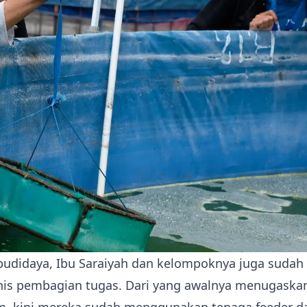
budidaya, Ibu Saraiyah dan kelompoknya juga suda
nis pembagian tugas. Dari yang awalnya menugaskan