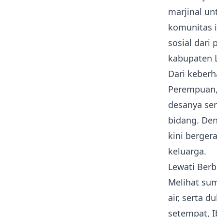
marjinal un
komunitas i
sosial dari 
kabupaten 
Dari keberh
Perempuan,
desanya sen
bidang. De
kini berge
keluarga.
Lewati Ber
Melihat su
air, serta 
setempat, I