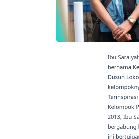
Ibu Saraiy
bernama Kel
Dusun Loko
kelompokny
Terinspiras
Kelompok Pu
2013, Ibu S
bergabung 
ini bertuju