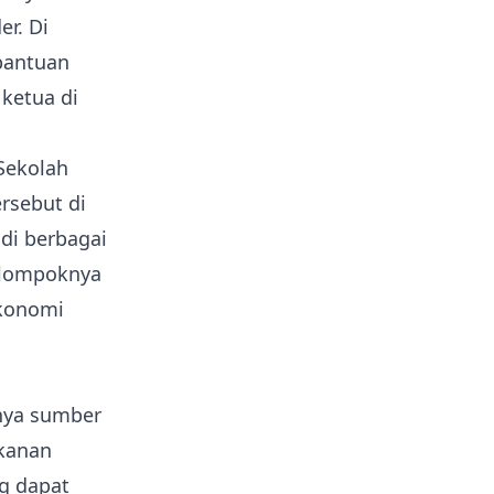
r. Di
bantuan
 ketua di
Sekolah
rsebut di
di berbagai
elompoknya
ekonomi
nya sumber
ikanan
g dapat