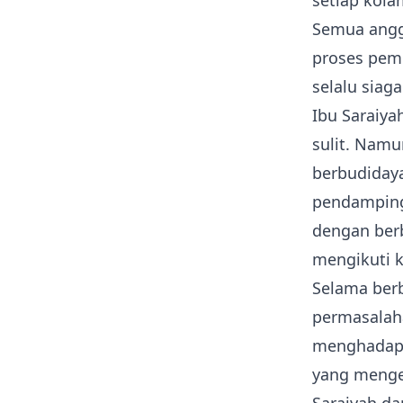
setiap kola
Semua anggo
proses pem
selalu siag
Ibu Saraiya
sulit. Nam
berbudiday
pendamping
dengan ber
mengikuti k
Selama ber
permasalah
menghadapi
yang menge