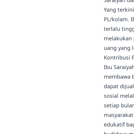
Saraiyah d
Yang terkin
PL/kolam. 
terlalu tin
melakukan 
uang yang l
Kontribusi 
Ibu Saraiya
membawa ba
dapat dijua
sosial mela
setiap bula
masyarakat 
edukatif ba