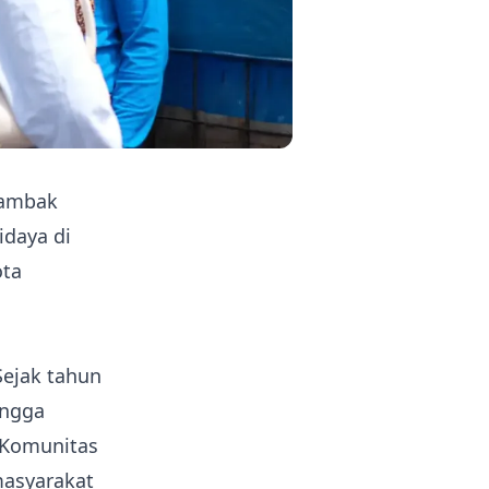
tambak
idaya di
ota
 Sejak tahun
angga
 Komunitas
masyarakat