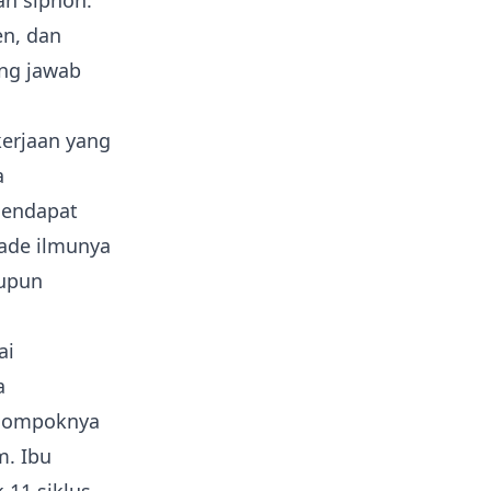
an siphon.
en, dan
ng jawab
kerjaan yang
a
mendapat
ade ilmunya
aupun
ai
a
elompoknya
m. Ibu