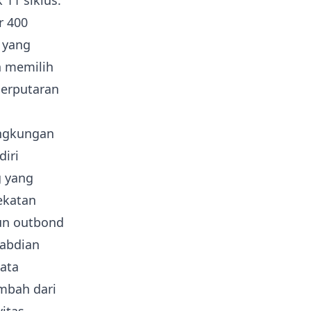
11 siklus.
r 400
 yang
h memilih
perputaran
ingkungan
iri
g yang
ekatan
pun outbond
gabdian
ata
imbah dari