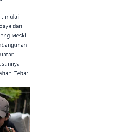
, mulai
idaya dan
dang.Meski
embangunan
buatan
dusunnya
han. Tebar