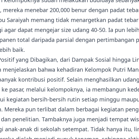
an kelompoknya sudah melakukan budidaya sebanyak 
i, mereka menebar 200,000 benur dengan padat teba
Ibu Saraiyah memang tidak menargetkan padat tebar
ggi agar dapat mengejar size udang 40-50. Ia pun lebi
panen total daripada parsial dengan pertimbangan 
ebih baik.
Positif yang Dibagikan, dari Dampak Sosial hingga L
h menjelaskan bahwa kehadiran Kelompok Putri Mand
nyak kontribusi positif. Selain menghasilkan udan
l ke pasar, melalui kelompoknya, ia membangun ked
lui kegiatan bersih-bersih rutin setiap minggu mau
n. Mereka pun terlibat dalam berbagai kegiatan pen
dan penelitian. Tambaknya juga menjadi tempat wis
gi anak-anak di sekolah setempat. Tidak hanya itu, l