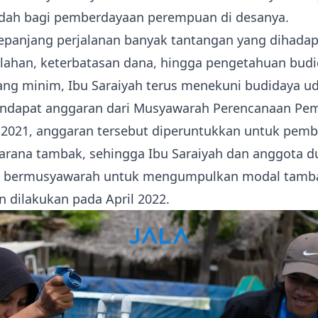
dah bagi pemberdayaan perempuan di desanya.
panjang perjalanan banyak tantangan yang dihadapi
k lahan, keterbatasan dana, hingga pengetahuan bud
ang minim, Ibu Saraiyah terus menekuni budidaya u
endapat anggaran dari Musyawarah Perencanaan P
 2021, anggaran tersebut diperuntukkan untuk pem
sarana tambak, sehingga Ibu Saraiyah dan anggota 
u bermusyawarah untuk mengumpulkan modal tamba
 dilakukan pada April 2022.