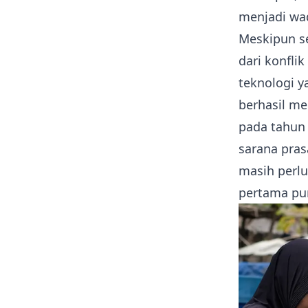
menjadi wa
Meskipun se
dari konfli
teknologi y
berhasil m
pada tahun
sarana pra
masih perl
pertama pun