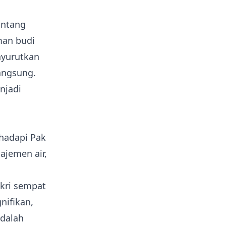
antang
man budi
nyurutkan
langsung.
njadi
hadapi Pak
ajemen air,
kri sempat
nifikan,
adalah