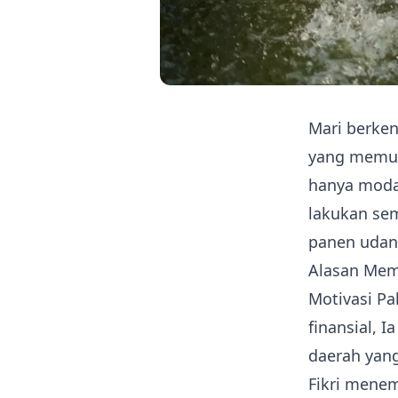
Mari berken
yang memul
hanya modal
lakukan se
panen udan
Alasan Mem
Motivasi Pa
finansial, 
daerah yang
Fikri menem