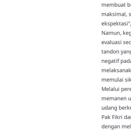
membuat be
maksimal, s
ekspektasi"
Namun, kega
evaluasi se
tandon
yang
negatif pad
melaksanak
memulai sik
Melalui per
memanen 
udang berku
Pak Fikri d
dengan mel