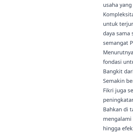
usaha yang
Kompleksit
untuk terju
daya sama 
semangat Pa
Menurutnya
fondasi un
Bangkit dar
Semakin ber
Fikri juga 
peningkatan
Bahkan di t
mengalami k
hingga efek