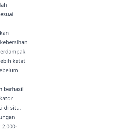
dah
sesuai
ukan
kebersihan
 berdampak
ebih ketat
sebelum
h berhasil
kator
 di situ,
kungan
 2.000-