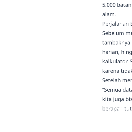
5.000 batan
alam.
Perjalanan
Sebelum men
tambaknya s
harian, hi
kalkulator.
karena tida
Setelah men
“Semua data
kita juga b
berapa”, tu