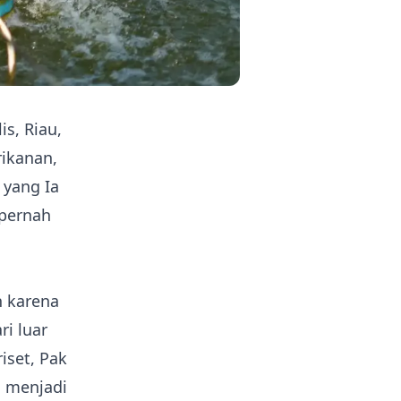
s, Riau,
ikanan,
 yang Ia
 pernah
n karena
ri luar
iset, Pak
g menjadi