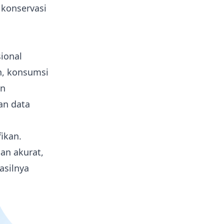
 konservasi
ional
n, konsumsi
an
an data
ikan.
dan akurat,
asilnya