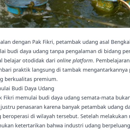
alan dengan Pak Fikri, petambak udang asal Bengkali
ai budi daya udang tanpa pengalaman di bidang per
 belajar otodidak dari
online platform
. Pembelajaran
mbari praktik langsung di tambak mengantarkannya
g berkualitas premium.
ulai Budi Daya Udang
k Fikri memulai budi daya udang semata-mata buka
Ia justru penasaran karena banyak petambak udang da
 beroperasi di wilayah tersebut. Setelah melakukan r
ukan ketertarikan bahwa industri udang berpeluan