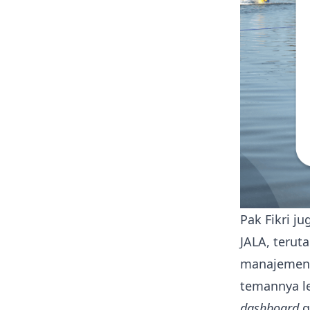
Pak Fikri 
JALA, terut
manajemen 
temannya l
dashboard
g