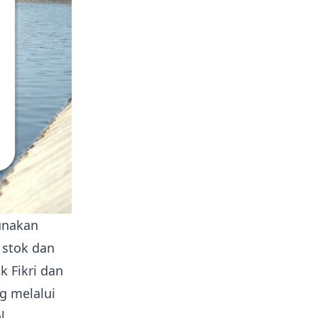
unakan
 stok dan
 Fikri dan
g melalui
l