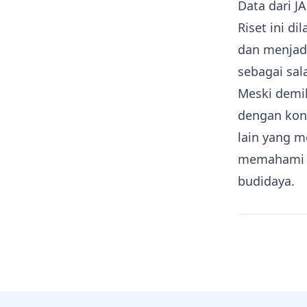
Data dari J
Riset ini d
dan menjad
sebagai sa
Meski demik
dengan kond
lain yang m
memahami k
budidaya.