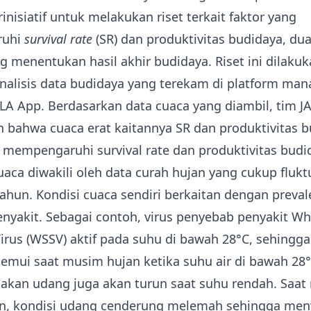
inisiatif untuk melakukan riset terkait faktor yang
ruhi
survival rate
(SR) dan produktivitas budidaya, d
g menentukan hasil akhir budidaya. Riset ini dilaku
nalisis data budidaya yang terekam di platform ma
LA App. Berdasarkan data cuaca yang diambil, tim J
bahwa cuaca erat kaitannya
SR dan produktivitas 
 mempengaruhi survival rate dan produktivitas budi
uaca diwakili oleh data curah hujan yang cukup fluktu
ahun. Kondisi cuaca sendiri berkaitan dengan preval
nyakit. Sebagai contoh, virus penyebab penyakit Wh
rus (WSSV) aktif pada suhu di bawah 28°C, sehingga
itemui saat musim hujan ketika suhu air di bawah 28°
makan udang juga akan turun saat suhu rendah. Saat
n, kondisi udang cenderung melemah sehingga me