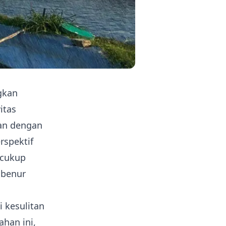
gkan
itas
tan dengan
rspektif
 cukup
 benur
 kesulitan
han ini,