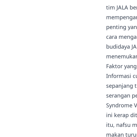
tim JALA ber
mempenga
penting yan
cara menga
budidaya JA
menemukan 
Faktor yang
Informasi c
sepanjang t
serangan pe
Syndrome Vi
ini kerap d
itu, nafsu 
makan turu