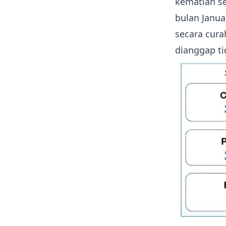
kematian se
bulan Januar
secara cura
dianggap ti