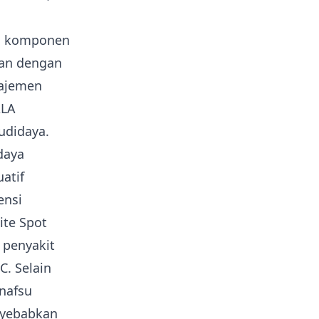
ua komponen
kan dengan
najemen
ALA
budidaya
.
daya
atif
ensi
ite Spot
 penyakit
C. Selain
 nafsu
nyebabkan