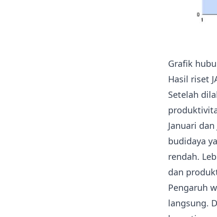
Grafik hub
Hasil riset 
Setelah dil
produktivit
Januari dan
budidaya y
rendah. Leb
dan produkti
Pengaruh wa
langsung. D