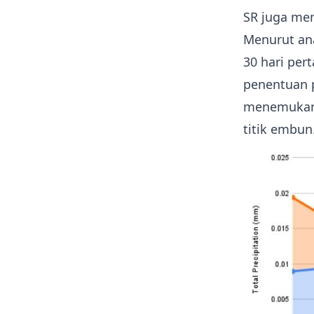
SR juga me
Menurut an
30 hari per
penentuan pr
menemukan 
titik embun