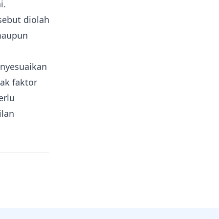
i.
sebut diolah
 maupun
enyesuaikan
ak faktor
erlu
ilan