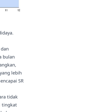
idaya.
 dan
a bulan
dangkan,
yang lebih
mencapai SR
ara tidak
 tingkat