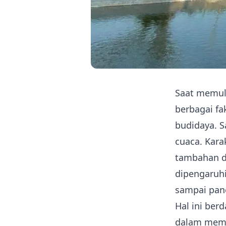
Saat memul
berbagai fa
budidaya. S
cuaca. Kara
tambahan d
dipengaruh
sampai pan
Hal ini ber
dalam memak