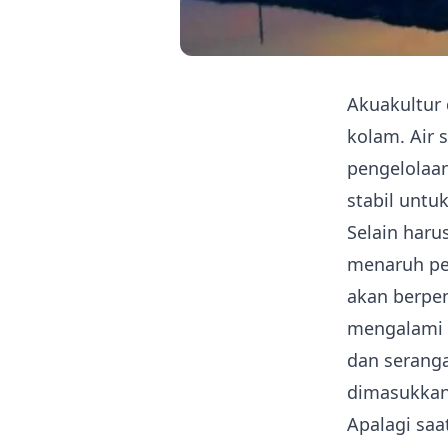
Akuakultur 
kolam. Air
pengelolaan
stabil unt
Selain haru
menaruh pe
akan berpe
mengalami 
dan seranga
dimasukkan
Apalagi saa