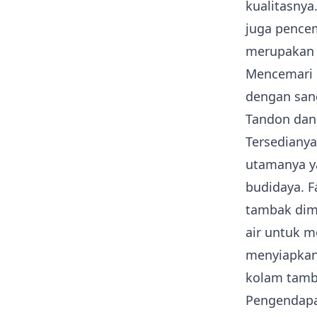
kualitasnya
juga pencem
merupakan 
Mencemari 
dengan san
Tandon dan
Tersedianya
utamanya y
budidaya. F
tambak dim
air untuk m
menyiapkan
kolam tam
Pengendapa