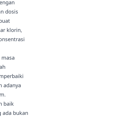
 dengan
n dosis
buat
r klorin,
onsentrasi
l masa
gah
mperbaiki
an adanya
am.
h baik
g ada bukan