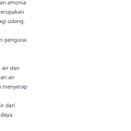
an amonia
merupakan
agi udang.
i pengurai.
 air dan
an air
u menyerap
r dari
idaya.