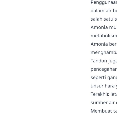
Penggunaa
dalam air 
salah satu 
Amonia munc
metabolisme
Amonia ber
menghambat
Tandon juga
pencegahan 
seperti ga
unsur hara 
Terakhir, l
sumber air
Membuat ta