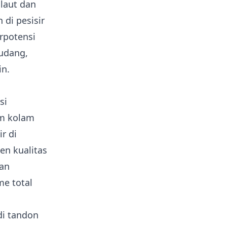
laut dan
di pesisir
rpotensi
 udang,
in.
si
am kolam
r di
n kualitas
gan
e total
di tandon