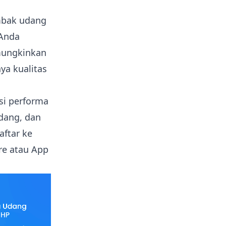
ambak udang
 Anda
mungkinkan
a kualitas
si performa
dang, dan
ftar ke
re atau App