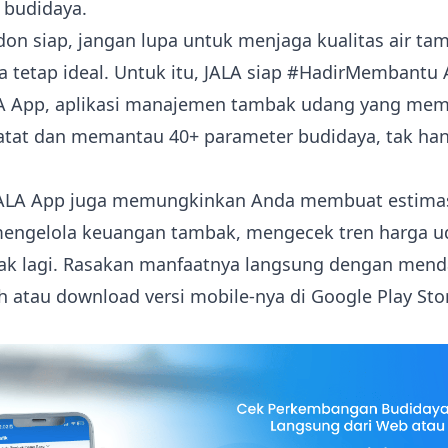
 budidaya.
don siap, jangan lupa untuk menjaga kualitas air t
 tetap ideal. Untuk itu, JALA siap #HadirMembantu
A App
, aplikasi manajemen tambak udang yang me
tat dan memantau 40+ parameter budidaya, tak hany
, JALA App juga memungkinkan Anda membuat estima
mengelola keuangan tambak, mengecek tren harga u
ak lagi. Rasakan manfaatnya langsung dengan menda
h
atau download versi mobile-nya di Google Play Sto