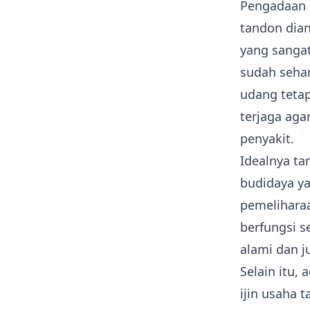
Pengadaan 
tandon dian
yang sangat
sudah seha
udang tetap
terjaga aga
penyakit.
Idealnya t
budidaya ya
pemeliharaa
berfungsi s
alami dan j
Selain itu,
ijin usaha 