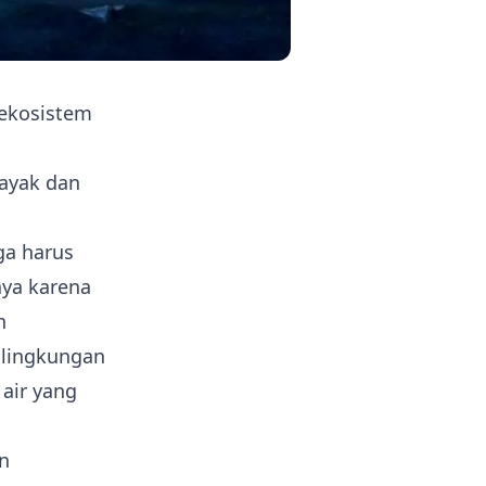
 ekosistem
layak dan
ga harus
aya karena
n
 lingkungan
 air yang
n