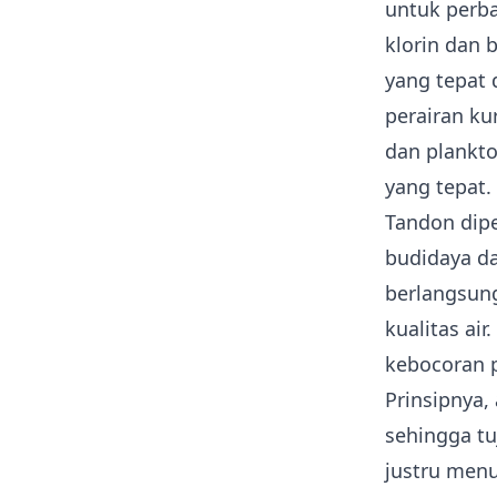
untuk perbai
klorin dan 
yang tepat 
perairan ku
dan plankto
yang tepat.
Tandon dip
budidaya d
berlangsung
kualitas ai
kebocoran 
Prinsipnya,
sehingga tu
justru menu