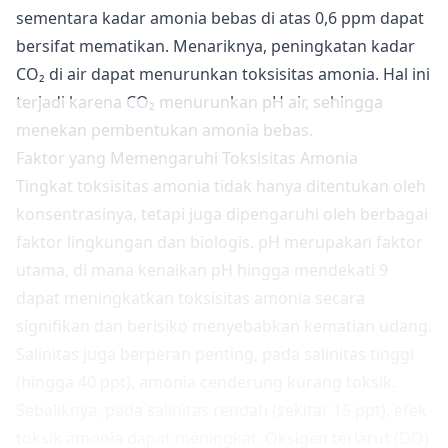
sementara kadar amonia bebas di atas 0,6 ppm dapat
bersifat mematikan. Menariknya, peningkatan kadar
CO₂ di air dapat menurunkan toksisitas amonia. Hal ini
terjadi karena CO₂ menurunkan pH air, sehingga
menekan pembentukan amonia bebas.
Faktor yang Memengaruhi Toksisitas Amonia
Tingkat toksisitas amonia tidak hanya ditentukan oleh
konsentrasinya, tetapi juga dipengaruhi oleh berbagai
faktor lingkungan dan biologis. pH merupakan faktor
utama, di mana kenaikan pH hingga mendekati 9
dapat meningkatkan toksisitas amonia secara
signifikan dan berisiko menyebabkan kematian udang.
Salinitas juga berperan penting, pada salinitas tinggi
(hingga 40 ppt), amonia cenderung kurang toksik.
Sebaliknya, pada salinitas rendah (sekitar 15 ppt), efek
toksik amonia dapat meningkat. Oksigen terlarut (DO)