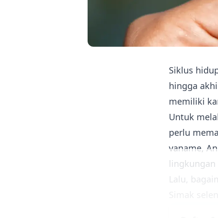
Siklus hidu
hingga akh
memiliki ka
Untuk mela
perlu mema
vaname, An
lingkungan
Lalu, bagai
Simak selen