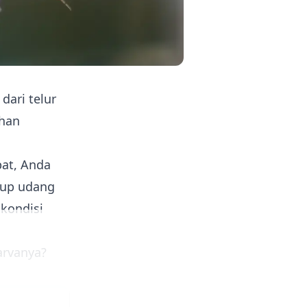
dari telur
uhan
at, Anda
dup udang
kondisi
arvanya?