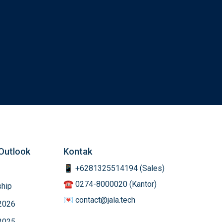
Outlook
Kontak
📱 +6281325514194 (Sales)
☎️ 0274-8000020 (Kantor)
hip
💌 contact@jala.tech
2026
2025