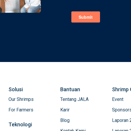
Solusi
Bantuan
Shrimp 
Our Shrimps
Tentang JALA
Event
For Farmers
Karir
Sponsors
Blog
Laporan 
Teknologi
Kontak Kami
Laporan 