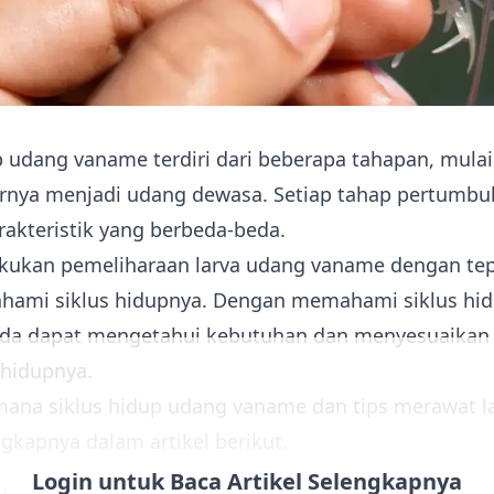
p udang vaname terdiri dari beberapa tahapan, mulai 
irnya menjadi udang dewasa. Setiap tahap pertumb
rakteristik yang berbeda-beda.
kukan pemeliharaan larva udang vaname dengan tep
hami siklus hidupnya. Dengan memahami siklus hi
da dapat mengetahui kebutuhan dan menyesuaikan 
 hidupnya.
mana siklus hidup udang vaname dan tips merawat l
gkapnya dalam artikel berikut.
Login untuk Baca Artikel Selengkapnya