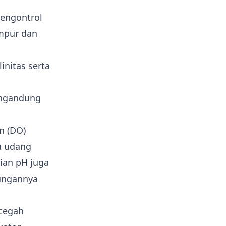
mengontrol
umpur dan
nitas serta
ngandung
en (DO)
a udang
ian pH juga
bungannya
cegah