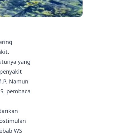
ering
kit.
atunya yang
 penyakit
 M.P. Namun
WS, pembaca
tarikan
nostimulan
yebab WS