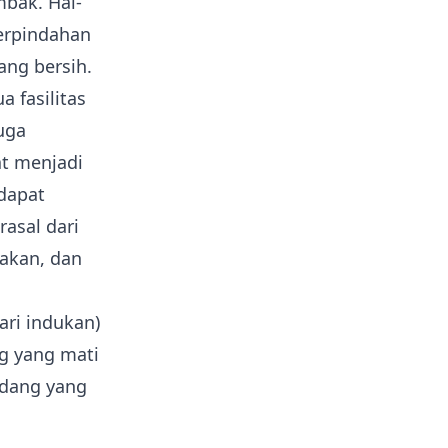
mbak.
Hal-
perpindahan
ang bersih
.
 fasilitas
juga
t menjadi
dapat
asal dari
akan, dan
ari indukan)
ng yang mati
Udang yang