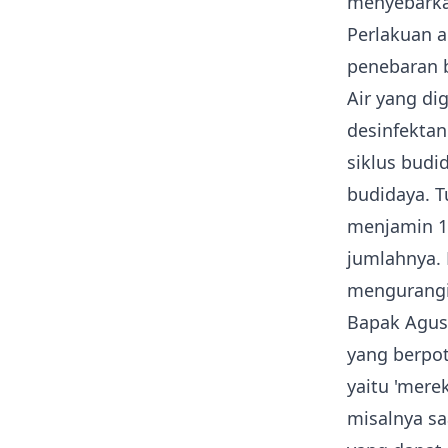
menyebarka
Perlakuan a
penebaran b
Air yang di
desinfektan
siklus budi
budidaya. T
menjamin 1
jumlahnya.
mengurangi
Bapak Agus
yang berpot
yaitu 'mere
misalnya sa