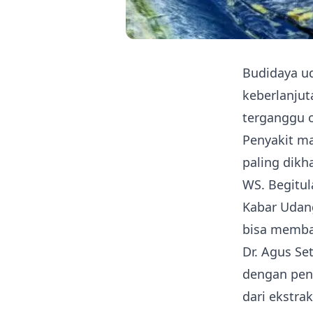
Budidaya ud
keberlanjut
terganggu o
Penyakit m
paling dikh
WS. Begitul
Kabar Udan
bisa membac
Dr. Agus Se
dengan peny
dari ekstra