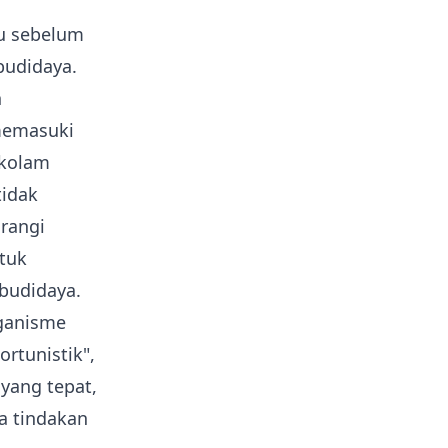
u sebelum
budidaya.
n
 memasuki
 kolam
tidak
rangi
tuk
budidaya.
ganisme
rtunistik",
 yang tepat,
pa tindakan