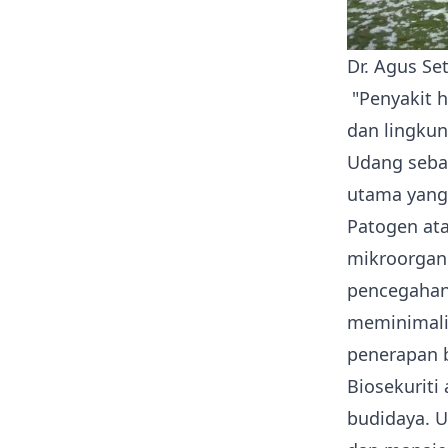
Dr. Agus Se
"Penyakit h
dan lingkun
Udang seba
utama yang 
Patogen ata
mikroorgan
pencegahan
meminimalis
penerapan b
Biosekurit
budidaya
. 