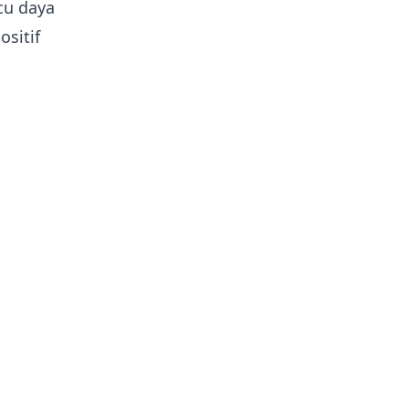
cu daya
sitif