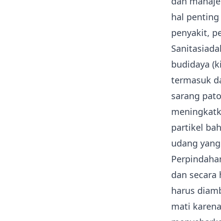
dan manaje
hal penting
penyakit, p
Sanitasi
ada
budidaya
(k
termasuk d
sarang pato
meningkatka
partikel ba
udang yang
Perpindaha
dan secara 
harus diam
mati karen