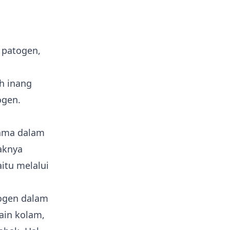
 patogen,
h inang
ogen.
tama dalam
aknya
itu melalui
togen dalam
ain kolam,