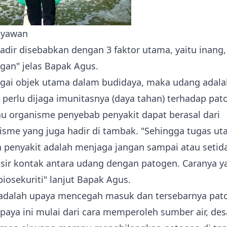
tyawan
adir disebabkan dengan 3 faktor utama, yaitu inang,
gan" jelas Bapak Agus.
gai objek utama dalam budidaya, maka udang adala
perlu dijaga imunitasnya (daya tahan) terhadap pat
u organisme penyebab penyakit dapat berasal dari
isme
yang juga hadir di tambak. "Sehingga tugas u
 penyakit adalah menjaga jangan sampai atau setid
ir kontak antara udang dengan patogen. Caranya ya
iosekuriti" lanjut Bapak Agus.
i adalah upaya mencegah masuk dan tersebarnya pa
Upaya ini mulai dari cara memperoleh sumber air, des