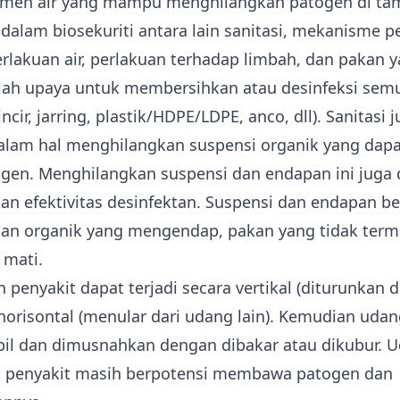
men air yang mampu menghilangkan patogen di ta
 dalam biosekuriti antara lain sanitasi, mekanisme 
erlakuan air, perlakuan terhadap limbah, dan pakan y
lah upaya untuk membersihkan atau desinfeksi semua
incir, jarring, plastik/HDPE/LDPE, anco, dll). Sanitasi 
alam hal menghilangkan suspensi organik yang dapa
gen. Menghilangkan suspensi dan endapan ini juga 
n efektivitas desinfektan. Suspensi dan endapan ber
han organik yang mengendap, pakan yang tidak term
 mati.
n penyakit
dapat terjadi secara vertikal (diturunkan d
horisontal (menular dari udang lain). Kemudian uda
bil dan dimusnahkan dengan dibakar atau dikubur. 
a penyakit masih berpotensi membawa patogen dan