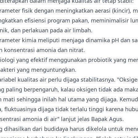
diterapkan dalam menjaga kualitas air tetap stabil:
ameter fisik dengan meningkatkan aerasi (kincir), 
gkatkan efisiensi program pakan, meminimalisir l
nik, dan perlakuan pada air limbah.
ameter kimia meliputi menjaga dinamika pH dan sali
 konsentrasi amonia dan nitrat.
biologi yang efektif menggunakan
probiotik
yang me
akteri yang menguntungkan.
iabel kualitas air perlu dijaga stabilitasnya. "Oksig
g paling berpengaruh, kalau oksigen tidak ada mak
mati sehingga inilah hal utama yang dijaga. Kemud
a, fluktuasinya dijaga tidak terlalu tinggi karena hu
entrasi amonia di air" lanjut jelas Bapak Agus.
 dihasilkan dari budidaya harus dikelola
untuk men