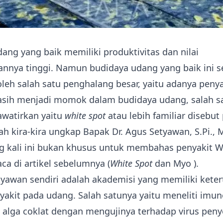
ang yang baik memiliki produktivitas dan nilai
annya tinggi. Namun budidaya udang yang baik ini s
leh salah satu penghalang besar, yaitu adanya penya
asih menjadi momok dalam budidaya udang, salah s
awatirkan yaitu
white spot
atau lebih familiar disebut
ah kira-kira ungkap Bapak Dr. Agus Setyawan, S.Pi.,
g
kali ini bukan khusus untuk membahas penyakit 
a di artikel sebelumnya (
White Spot
dan Myo
).
tyawan sendiri adalah akademisi yang memiliki keter
akit pada udang. Salah satunya yaitu meneliti imu
k alga coklat dengan mengujinya terhadap virus pen