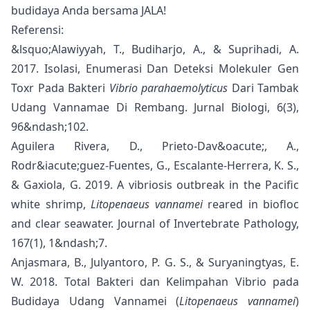
budidaya Anda bersama JALA!
Referensi:
&lsquo;Alawiyyah, T., Budiharjo, A., & Suprihadi, A.
2017. Isolasi, Enumerasi Dan Deteksi Molekuler Gen
Toxr Pada Bakteri
Vibrio parahaemolyticus
Dari Tambak
Udang Vannamae Di Rembang. Jurnal Biologi, 6(3),
96&ndash;102.
Aguilera Rivera, D., Prieto-Dav&oacute;, A.,
Rodr&iacute;guez-Fuentes, G., Escalante-Herrera, K. S.,
& Gaxiola, G. 2019. A vibriosis outbreak in the Pacific
white shrimp,
Litopenaeus vannamei
reared in biofloc
and clear seawater. Journal of Invertebrate Pathology,
167(1), 1&ndash;7.
Anjasmara, B., Julyantoro, P. G. S., & Suryaningtyas, E.
W. 2018. Total Bakteri dan Kelimpahan Vibrio pada
Budidaya Udang Vannamei (
Litopenaeus vannamei
)