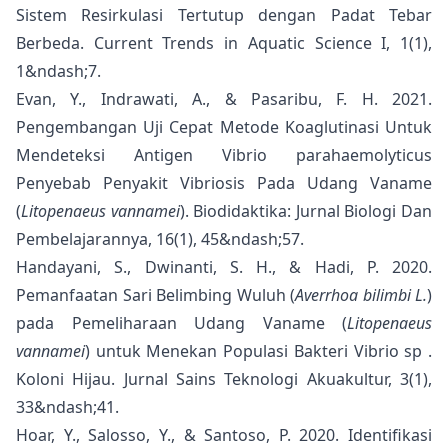
Sistem Resirkulasi Tertutup dengan Padat Tebar
Berbeda. Current Trends in Aquatic Science I, 1(1),
1&ndash;7.
Evan, Y., Indrawati, A., & Pasaribu, F. H. 2021.
Pengembangan Uji Cepat Metode Koaglutinasi Untuk
Mendeteksi Antigen Vibrio parahaemolyticus
Penyebab Penyakit Vibriosis Pada Udang Vaname
(
Litopenaeus vannamei
). Biodidaktika: Jurnal Biologi Dan
Pembelajarannya, 16(1), 45&ndash;57.
Handayani, S., Dwinanti, S. H., & Hadi, P. 2020.
Pemanfaatan Sari Belimbing Wuluh (
Averrhoa bilimbi L.
)
pada Pemeliharaan Udang Vaname (
Litopenaeus
vannamei
) untuk Menekan Populasi Bakteri Vibrio sp .
Koloni Hijau. Jurnal Sains Teknologi Akuakultur, 3(1),
33&ndash;41.
Hoar, Y., Salosso, Y., & Santoso, P. 2020. Identifikasi