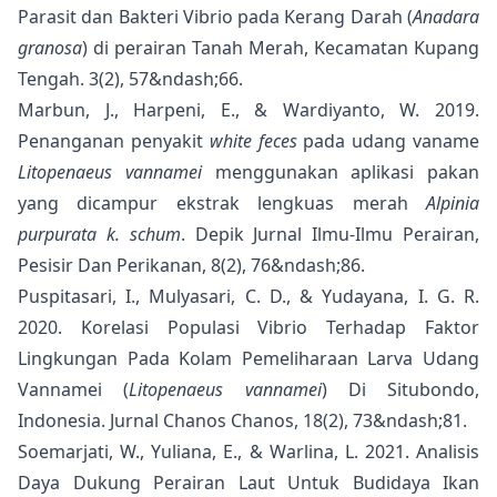
Parasit dan Bakteri Vibrio pada Kerang Darah (
Anadara
granosa
) di perairan Tanah Merah, Kecamatan Kupang
Tengah. 3(2), 57&ndash;66.
Marbun, J., Harpeni, E., & Wardiyanto, W. 2019.
Penanganan penyakit
white feces
pada udang vaname
Litopenaeus vannamei
menggunakan aplikasi pakan
yang dicampur ekstrak lengkuas merah
Alpinia
purpurata k. schum
. Depik Jurnal Ilmu-Ilmu Perairan,
Pesisir Dan Perikanan, 8(2), 76&ndash;86.
Puspitasari, I., Mulyasari, C. D., & Yudayana, I. G. R.
2020. Korelasi Populasi Vibrio Terhadap Faktor
Lingkungan Pada Kolam Pemeliharaan Larva Udang
Vannamei (
Litopenaeus vannamei
) Di Situbondo,
Indonesia. Jurnal Chanos Chanos, 18(2), 73&ndash;81.
Soemarjati, W., Yuliana, E., & Warlina, L. 2021. Analisis
Daya Dukung Perairan Laut Untuk Budidaya Ikan