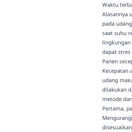
Waktu terba
Alasannya 
pada udang
saat suhu r
lingkungan
dapat stres
Panen sece
Kecepatan a
udang maka
dilakukan d
metode dan
Pertama, pa
Mengurangi 
disesuaika