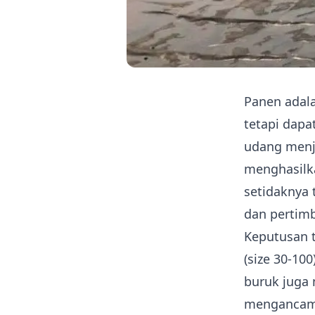
Panen adala
tetapi dapa
udang menja
menghasilk
setidaknya 
dan pertimb
Keputusan t
(size 30-10
buruk juga
mengancam 