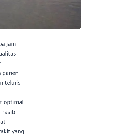
pa jam
ualitas
k
n panen
n teknis
t optimal
 nasib
at
akit yang