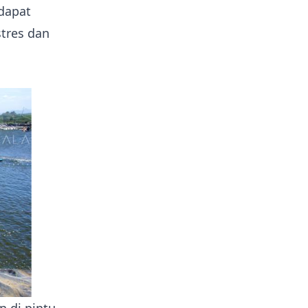
 dapat
tres dan
n di pintu