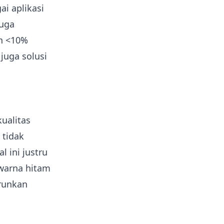
i aplikasi
juga
n <10%
juga solusi
ualitas
 tidak
 ini justru
warna hitam
urunkan
.