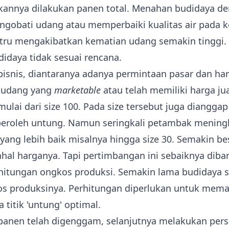
annya dilakukan panen total. Menahan budidaya d
gobati udang atau memperbaiki kualitas air pada k
ustru mengakibatkan
kematian udang
semakin tinggi. 
didaya tidak sesuai rencana.
isnis, diantaranya adanya permintaan pasar dan har
e udang yang
marketable
atau telah memiliki harga ju
mulai dari size 100. Pada size tersebut juga diangg
eroleh untung. Namun seringkali petambak mening
 yang lebih baik misalnya hingga size 30. Semakin be
al harganya. Tapi pertimbangan ini sebaiknya diba
hitungan
ongkos produksi
. Semakin lama budidaya 
s produksinya. Perhitungan diperlukan untuk mema
 titik 'untung' optimal.
panen telah digenggam, selanjutnya melakukan pers