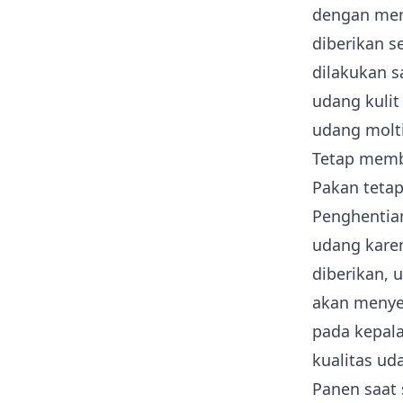
dengan mena
diberikan s
dilakukan 
udang kulit
udang molt
Tetap memb
Pakan tetap
Penghentia
udang karen
diberikan, 
akan menye
pada kepala
kualitas ud
Panen saat