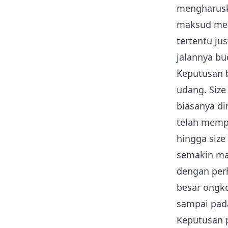
mengharusk
maksud men
tertentu j
jalannya bu
Keputusan b
udang. Siz
biasanya di
telah memp
hingga size
semakin mah
dengan per
besar ongko
sampai pada
Keputusan 