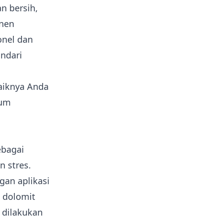
n bersih,
anen
onel dan
indari
aiknya Anda
lum
ebagai
n stres.
gan aplikasi
 dolomit
 dilakukan