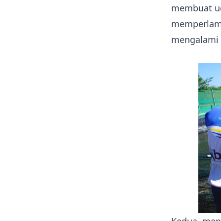
membuat uda
memperlama 
mengalami 
Kedua, me