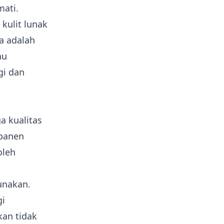
mati.
kulit lunak
a adalah
hu
gi dan
a kualitas
 panen
oleh
unakan.
gi
an tidak