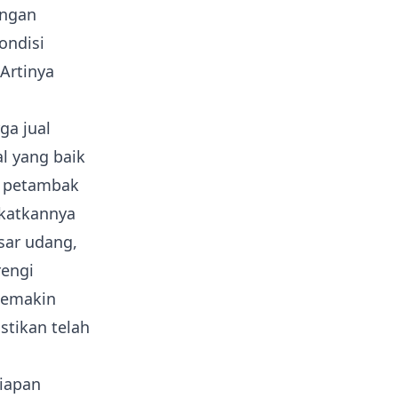
engan
ondisi
Artinya
ga jual
al yang baik
ap petambak
katkannya
sar udang,
rengi
semakin
stikan telah
iapan